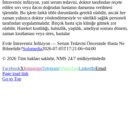
İntravenöz infüzyon, yani serum tedavisi, doktor tarafından reçete
edilen sıvı veya ilacın doğrudan hastanın damarına verilmesi
işlemidir. Bu işlem farklı tıbbi durumlarda gerekli olabilir, ancak her
zaman yalnızca doktor yönlendirmesiyle ve nitelikli sağlık personeli
tarafından uygulanmalıdır. Birçok hasta için kliniğe gitmek zor
olabilir. Hareket kısıtlılığı, halsizlik, yaşlılık, ameliyat sonrası dönem,
zaman kısıtlaması veya stres, hastalar
Evde İntravenöz İnfüzyon — Serum Tedavisi Öncesinde Hasta Ne
Bilmelidir?
Solomedia
2026-07-05T17:21:06+04:00
©
2026
Tüm hakları saklıdır, NMS 24/7 mülkiyetindedir
Facebook
X
Instagram
Telegram
WhatsApp
LinkedIn
Email
Page load link
Go to Top