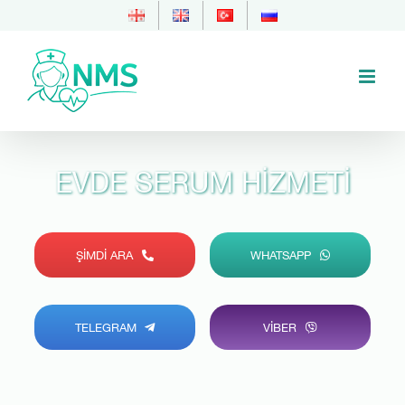
Skip
to
content
EVDE SERUM HIZMETI
ŞIMDI ARA
WHATSAPP
TELEGRAM
VIBER