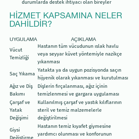
durumlarda destek ihtiyacı olan bireyler
HIZMET KAPSAMINA NELER
DAHILDIR?
UYGULAMA
AÇIKLAMA
Hastanın tüm vücudunun ıslak havlu
Vücut
veya seyyar küvet yöntemiyle nazikçe
Temizliği
yıkanması
Yatakta ya da uygun pozisyonda saçın
Saç Yıkama
hijyenik olarak yıkanması ve kurutulması
Ağız ve Diş
Dişlerin fırçalanması, ağız içinin
Bakımı
temizlenmesi ve gargara uygulaması
Çarşaf ve
Kullanılmış çarşaf ve yastık kılıflarının
Yatak
steril ve temiz malzemelerle
Değişimi
değiştirilmesi
Hastanın temiz kıyafet giymesine
Giysi
yardımcı olunması ve konforunun
Değiştirme