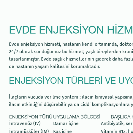
EVDE ENJEKSIYON HIZM
Evde enjeksiyon hizmeti, hastanın kendi ortamında, doktor 
24/7 olarak sunduğumuz bu hizmet; yaşlı bireylerden kroni
tasarlanmıştır. Evde sağlık hizmetlerinin giderek daha faz
de hastanın yaşam kalitesini korumaktadır.
ENJEKSIYON TÜRLERI VE U
İlaçların vücuda verilme yöntemi; ilacın kimyasal yapısına
ilacın etkinliğini düşürebilir ya da ciddi komplikasyonlar
ENJEKSIYON TÜRÜ
UYGULAMA BÖLGESI
BAŞLICA 
İntravenöz (IV)
Damar içine
Antibiyotik, ser
İntramüsküler (IM)
Kas içine
Vitamin B12, h