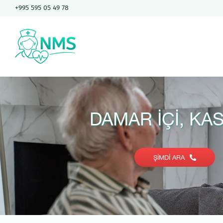
Skip
+995 595 05 49 78
to
content
DAMAR İÇI, KAS
ŞIMDI ARA