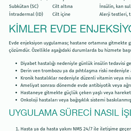
Subkütan (SC)
Cilt altına
İnsülin, kan sul
İntradermal (ID)
Cilt içine
Alerji testleri, 
KIMLER EVDE ENJEKSIY
Evde enjeksiyon uygulaması; hastane ortamına gitmekte güçl
çözümdür. Özellikle aşağıdaki durumlarda bu hizmete baş
Diyabet hastalığı nedeniyle günlük insülin tedavisi g
Derin ven trombozu ya da pıhtılaşma riski nedeniyle
Kronik hastalıklar nedeniyle düzenli vitamin veya mi
Ameliyat sonrası dönemde evde antibiyotik veya ağrı
Hastaneye gitmekte güçlük çeken yaşlı veya hareket kı
Onkoloji hastaları veya bağışıklık sistemi baskılanmış
UYGULAMA SÜRECI NASIL İŞ
Hasta ya da hasta yakını NMS 24/7 ile iletişime geçer