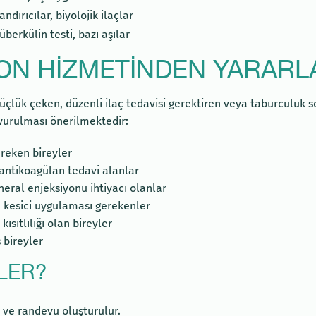
andırıcılar, biyolojik ilaçlar
tüberkülin testi, bazı aşılar
ON HIZMETINDEN YARARL
ük çeken, düzenli ilaç tedavisi gerektiren veya taburculuk son
vurulması önerilmektedir:
ereken bireyler
 antikoagülan tedavi alanlar
neral enjeksiyonu ihtiyacı olanlar
 kesici uygulaması gerekenler
sıtlılığı olan bireyler
 bireyler
LER?
 ve randevu oluşturulur.