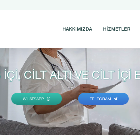
HAKKIMIZDA
HIZMETLER
 İÇI, CILT ALTI VE CILT İÇ
WHATSAPP
TELEGRAM