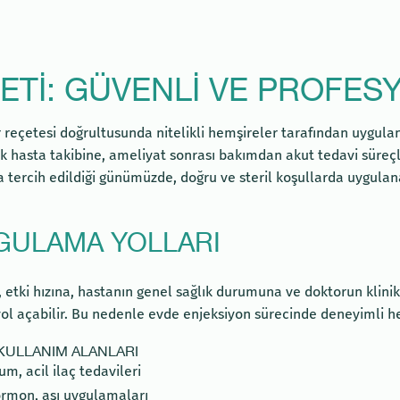
ETI: GÜVENLI VE PROFE
reçetesi doğrultusunda nitelikli hemşireler tarafından uygulan
k hasta takibine, ameliyat sonrası bakımdan akut tedavi süreçl
la tercih edildiği günümüzde, doğru ve steril koşullarda uygula
YGULAMA YOLLARI
, etki hızına, hastanın genel sağlık durumuna ve doktorun klini
a yol açabilir. Bu nedenle evde enjeksiyon sürecinde deneyimli 
KULLANIM ALANLARI
um, acil ilaç tedavileri
ormon, aşı uygulamaları