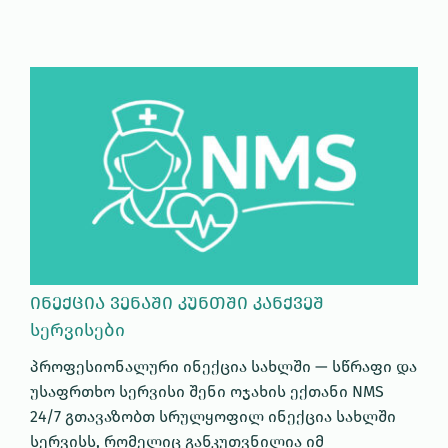
ᲘᲜᲔᲥᲪᲘᲐ ᲕᲔᲜᲐᲨᲘ ᲙᲣᲜᲗᲨᲘ ᲙᲐᲜᲥᲕᲔᲨ
სერვისები
პროფესიონალური ინექცია სახლში — სწრაფი და
უსაფრთხო სერვისი შენი ოჯახის ექთანი NMS
24/7 გთავაზობთ სრულყოფილ ინექცია სახლში
სერვისს, რომელიც განკუთვნილია იმ