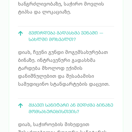
ხანგრძლივობაზე, საჭირო მოვლის
ტიპსა და ლოკაციაზე.
ᲒᲕᲭᲘᲠᲓᲔᲑᲐ ᲒᲐᲓᲐᲡᲮᲛᲐ ᲕᲔᲜᲐᲨᲘ —
ᲡᲐᲮᲚᲨᲘ ᲛᲝᲮᲕᲐᲚᲗ?
დიახ, ჩვენი გუნდი მოგემსახურებათ
ბინაზე. ინტრავენური გადასხმა
ტარდება მხოლოდ ექიმის
დანიშნულებით და შესაბამისი
სამედიცინო სტანდარტების დაცვით.
ᲒᲧᲐᲕᲗ ᲡᲐᲜᲘᲢᲐᲠᲘ ᲐᲜ ᲛᲔᲓᲫᲛᲐ ᲑᲘᲜᲐᲖᲔ
ᲛᲝᲛᲡᲐᲮᲣᲠᲔᲑᲘᲡᲗᲕᲘᲡ?
დიახ, საჭიროების მიხედვით