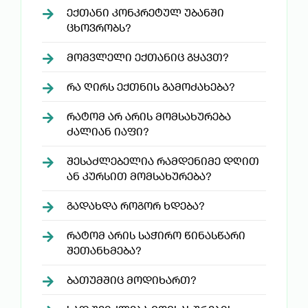
ᲔᲥᲗᲐᲜᲘ ᲙᲝᲜᲙᲠᲔᲢᲣᲚ ᲣᲑᲐᲜᲨᲘ
ᲪᲮᲝᲕᲠᲝᲑᲡ?
ᲛᲝᲛᲕᲚᲔᲚᲘ ᲔᲥᲗᲐᲜᲘᲪ ᲒᲧᲐᲕᲗ?
ᲠᲐ ᲦᲘᲠᲡ ᲔᲥᲗᲜᲘᲡ ᲒᲐᲛᲝᲫᲐᲮᲔᲑᲐ?
ᲠᲐᲢᲝᲛ ᲐᲠ ᲐᲠᲘᲡ ᲛᲝᲛᲡᲐᲮᲣᲠᲔᲑᲐ
ᲫᲐᲚᲘᲐᲜ ᲘᲐᲤᲘ?
ᲨᲔᲡᲐᲫᲚᲔᲑᲔᲚᲘᲐ ᲠᲐᲛᲓᲔᲜᲘᲛᲔ ᲓᲦᲘᲗ
ᲐᲜ ᲙᲣᲠᲡᲘᲗ ᲛᲝᲛᲡᲐᲮᲣᲠᲔᲑᲐ?
ᲒᲐᲓᲐᲮᲓᲐ ᲠᲝᲒᲝᲠ ᲮᲓᲔᲑᲐ?
ᲠᲐᲢᲝᲛ ᲐᲠᲘᲡ ᲡᲐᲭᲘᲠᲝ ᲬᲘᲜᲐᲡᲬᲐᲠᲘ
ᲨᲔᲗᲐᲜᲮᲛᲔᲑᲐ?
ᲑᲐᲗᲣᲛᲨᲘᲪ ᲛᲝᲓᲘᲮᲐᲠᲗ?