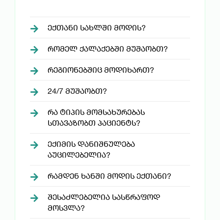
ᲔᲥᲗᲐᲜᲘ ᲡᲐᲮᲚᲨᲘ ᲛᲝᲓᲘᲡ?
ᲠᲝᲛᲔᲚ ᲥᲐᲚᲐᲥᲔᲑᲨᲘ ᲛᲣᲨᲐᲝᲑᲗ?
ᲠᲔᲒᲘᲝᲜᲔᲑᲨᲘᲪ ᲛᲝᲓᲘᲮᲐᲠᲗ?
24/7 ᲛᲣᲨᲐᲝᲑᲗ?
ᲠᲐ ᲢᲘᲞᲘᲡ ᲛᲝᲛᲡᲐᲮᲣᲠᲔᲑᲐᲡ
ᲡᲗᲐᲕᲐᲖᲝᲑᲗ ᲞᲐᲪᲘᲔᲜᲢᲡ?
ᲔᲥᲘᲛᲘᲡ ᲓᲐᲜᲘᲨᲜᲣᲚᲔᲑᲐ
ᲐᲣᲪᲘᲚᲔᲑᲔᲚᲘᲐ?
ᲠᲐᲛᲓᲔᲜ ᲮᲐᲜᲨᲘ ᲛᲝᲓᲘᲡ ᲔᲥᲗᲐᲜᲘ?
ᲨᲔᲡᲐᲫᲚᲔᲑᲔᲚᲘᲐ ᲡᲐᲡᲬᲠᲐᲤᲝᲓ
ᲛᲝᲡᲕᲚᲐ?