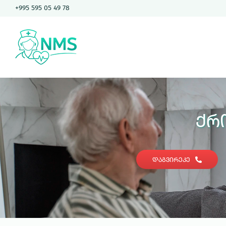
Skip
+995 595 05 49 78
to
content
Ქრ
ᲓᲐᲒᲕᲘᲠᲔᲙᲔ