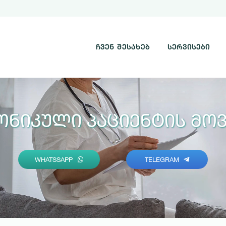
ᲩᲕᲔᲜ ᲨᲔᲡᲐᲮᲔᲑ
ᲡᲔᲠᲕᲘᲡᲔᲑᲘ
ონიკული Პაციენტის Მო
WHATSSAPP
TELEGRAM