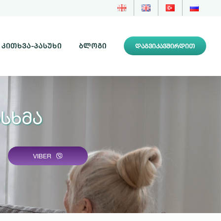
ᲙᲘᲗᲮᲕᲐ-ᲞᲐᲡᲣᲮᲘ
ᲑᲚᲝᲒᲘ
ᲓᲐᲒᲕᲘᲙᲐᲕᲨᲘᲠᲓᲘᲗ
სხმა
VIBER