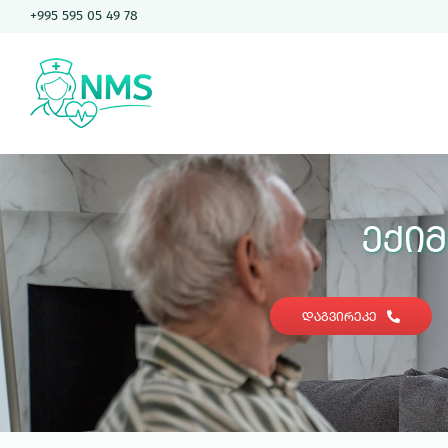
Skip
+995 595 05 49 78
to
content
Ექი
ᲓᲐᲒᲕᲘᲠᲔᲙᲔ