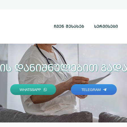
ᲩᲕᲔᲜ ᲨᲔᲡᲐᲮᲔᲑ
ᲡᲔᲠᲕᲘᲡᲔᲑᲘ
მის Დანიშნულებით Გადა
WHATSSAPP
TELEGRAM