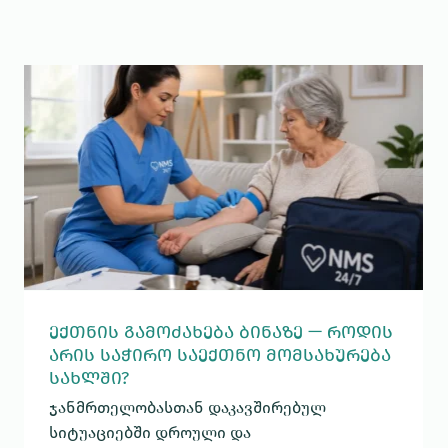
ᲔᲥᲗᲜᲘᲡ ᲒᲐᲛᲝᲫᲐᲮᲔᲑᲐ ᲑᲘᲜᲐᲖᲔ — ᲠᲝᲓᲘᲡ
ᲐᲠᲘᲡ ᲡᲐᲭᲘᲠᲝ ᲡᲐᲔᲥᲗᲜᲝ ᲛᲝᲛᲡᲐᲮᲣᲠᲔᲑᲐ
ᲡᲐᲮᲚᲨᲘ?
ჯანმრთელობასთან დაკავშირებულ
სიტუაციებში დროული და