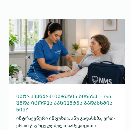
ᲘᲜᲢᲠᲐᲕᲔᲜᲣᲠᲘ ᲘᲜᲤᲣᲖᲘᲐ ᲑᲘᲜᲐᲖᲔ — ᲠᲐ
ᲣᲜᲓᲐ ᲘᲪᲝᲓᲔᲡ ᲞᲐᲪᲘᲔᲜᲢᲛᲐ ᲒᲐᲓᲐᲡᲮᲛᲘᲡ
ᲬᲘᲜ?
ინტრავენური ინფუზია, ანუ გადასხმა, ერთ-
ერთი გავრცელებული სამედიცინო