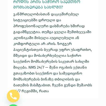
ᲠᲝᲓᲘᲡ ᲐᲠᲘᲡ ᲡᲐᲭᲘᲠᲝ ᲡᲐᲔᲥᲗᲜᲝ
ᲛᲝᲛᲡᲐᲮᲣᲠᲔᲑᲐ ᲡᲐᲮᲚᲨᲘ?
ჯანმრთელობასთან დაკავშირებულ
სიტუაციებში დროული და
პროფესიონალური დახმარება ხშირად
გადამწყვეტია. თუმცა ყველა შემთხვევაში
კლინიკაში მისვლა აუცილებელი ან
კომფორტული არ არის. ზოგჯერ
პაციენტისთვის ბევრად უფრო უსაფრთხო,
მშვიდი და მოსახერხებელია საჭირო
საექთნო მომსახურების საკუთარ სახლში
მიღება. NMS 24/7 — შენი ოჯახის ექთანი
გთავაზობთ საექთნო და სამედიცინო
მომსახურებას ბინაზე თბილისის და
ბათუმის მასშტაბით. ჩვენი გუნდი მუშაობს
24/7 რეჟიმში, რათა