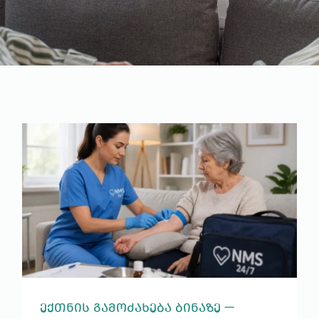
ᲔᲥᲗᲜᲘᲡ ᲒᲐᲛᲝᲫᲐᲮᲔᲑᲐ ᲑᲘᲜᲐᲖᲔ —